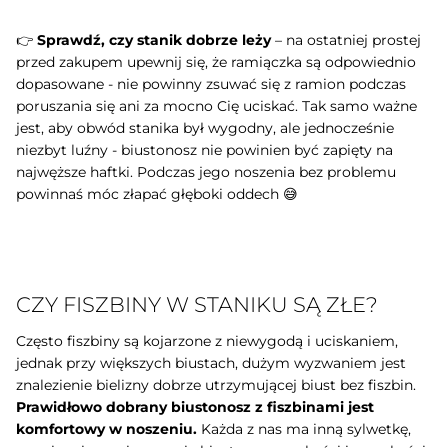
👉
Sprawdź, czy stanik dobrze leży
– na ostatniej prostej
przed zakupem upewnij się, że ramiączka są odpowiednio
dopasowane - nie powinny zsuwać się z ramion podczas
poruszania się ani za mocno Cię uciskać. Tak samo ważne
jest, aby obwód stanika był wygodny, ale jednocześnie
niezbyt luźny - biustonosz nie powinien być zapięty na
najwęższe haftki. Podczas jego noszenia bez problemu
powinnaś móc złapać głęboki oddech 😅
CZY FISZBINY W STANIKU SĄ ZŁE?
Często fiszbiny są kojarzone z niewygodą i uciskaniem,
jednak przy większych biustach, dużym wyzwaniem jest
znalezienie bielizny dobrze utrzymującej biust bez fiszbin.
Prawidłowo dobrany biustonosz z fiszbinami jest
komfortowy w noszeniu.
Każda z nas ma inną sylwetkę,