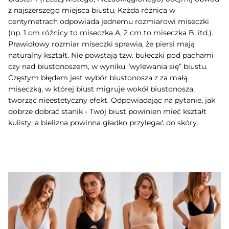
z najszerszego miejsca biustu. Każda różnica w
centymetrach odpowiada jednemu rozmiarowi miseczki
(np. 1 cm różnicy to miseczka A, 2 cm to miseczka B, itd.).
Prawidłowy rozmiar miseczki sprawia, że piersi mają
naturalny kształt. Nie powstają tzw. bułeczki pod pachami
czy nad biustonoszem, w wyniku “wylewania się” biustu.
Częstym błędem jest wybór biustonosza z za małą
miseczką, w której biust migruje wokół biustonosza,
tworząc nieestetyczny efekt. Odpowiadając na pytanie, jak
dobrze dobrać stanik - Twój biust powinien mieć kształt
kulisty, a bielizna powinna gładko przylegać do skóry.