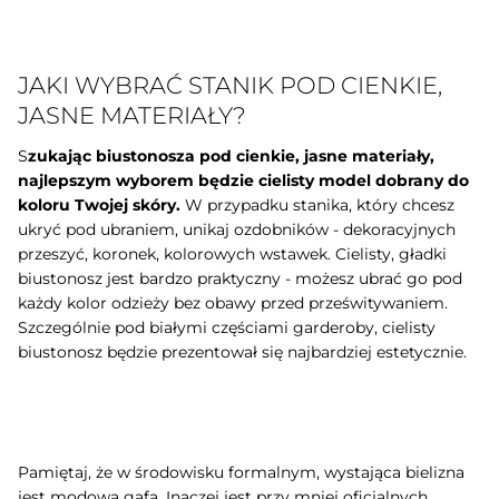
JAKI WYBRAĆ STANIK POD CIENKIE,
JASNE MATERIAŁY?
S
zukając biustonosza pod cienkie, jasne materiały,
najlepszym wyborem będzie cielisty model dobrany do
koloru Twojej skóry.
W przypadku stanika, który chcesz
ukryć pod ubraniem, unikaj ozdobników - dekoracyjnych
przeszyć, koronek, kolorowych wstawek. Cielisty, gładki
biustonosz jest bardzo praktyczny - możesz ubrać go pod
każdy kolor odzieży bez obawy przed prześwitywaniem.
Szczególnie pod białymi częściami garderoby, cielisty
biustonosz będzie prezentował się najbardziej estetycznie.
Pamiętaj, że w środowisku formalnym, wystająca bielizna
jest modową gafą. Inaczej jest przy mniej oficjalnych