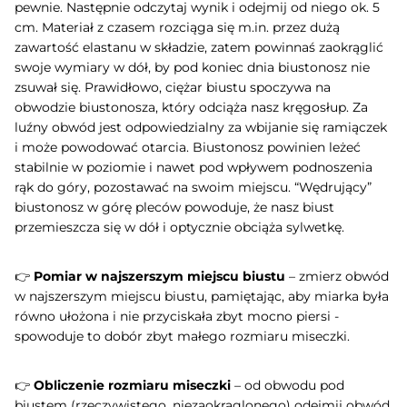
pewnie. Następnie odczytaj wynik i odejmij od niego ok. 5
cm. Materiał z czasem rozciąga się m.in. przez dużą
zawartość elastanu w składzie, zatem powinnaś zaokrąglić
swoje wymiary w dół, by pod koniec dnia biustonosz nie
zsuwał się. Prawidłowo, ciężar biustu spoczywa na
obwodzie biustonosza, który odciąża nasz kręgosłup. Za
luźny obwód jest odpowiedzialny za wbijanie się ramiączek
i może powodować otarcia. Biustonosz powinien leżeć
stabilnie w poziomie i nawet pod wpływem podnoszenia
rąk do góry, pozostawać na swoim miejscu. “Wędrujący”
biustonosz w górę pleców powoduje, że nasz biust
przemieszcza się w dół i optycznie obciąża sylwetkę.
👉
Pomiar w najszerszym miejscu biustu
– zmierz obwód
w najszerszym miejscu biustu, pamiętając, aby miarka była
równo ułożona i nie przyciskała zbyt mocno piersi -
spowoduje to dobór zbyt małego rozmiaru miseczki.
👉
Obliczenie rozmiaru miseczki
– od obwodu pod
biustem (rzeczywistego, niezaokrąglonego) odejmij obwód