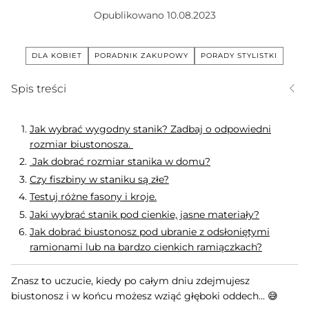
Opublikowano
10.08.2023
DLA KOBIET
PORADNIK ZAKUPOWY
PORADY STYLISTKI
Spis treści
Jak wybrać wygodny stanik? Zadbaj o odpowiedni
rozmiar biustonosza.
Jak dobrać rozmiar stanika w domu?
Czy fiszbiny w staniku są złe?
Testuj różne fasony i kroje.
Jaki wybrać stanik pod cienkie, jasne materiały?
Jak dobrać biustonosz pod ubranie z odsłoniętymi
ramionami lub na bardzo cienkich ramiączkach?
Znasz to uczucie, kiedy po całym dniu zdejmujesz
biustonosz i w końcu możesz wziąć głęboki oddech... 😅