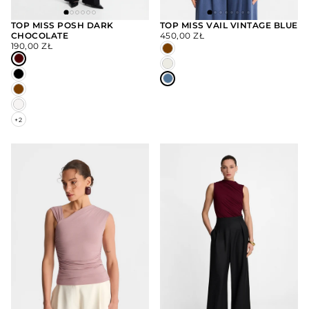
TOP MISS POSH DARK
TOP MISS VAIL VINTAGE BLUE
CENA
CHOCOLATE
450,00 ZŁ
WYBIERZ
WYBIERZ
CENA
REGULARNA
OPCJE
OPCJE
190,00 ZŁ
REGULARNA
+2