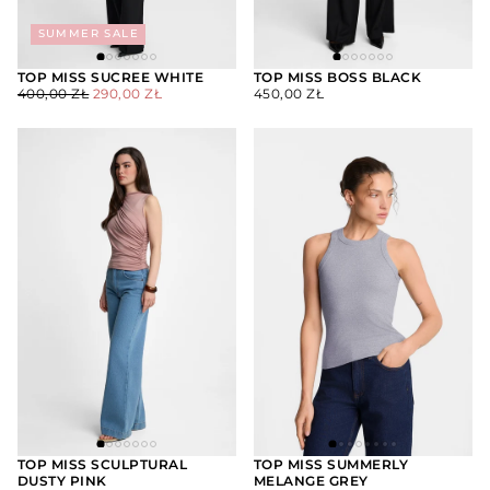
SUMMER SALE
TOP MISS SUCREE WHITE
TOP MISS BOSS BLACK
CENA
CENA
CENA
400,00 ZŁ
290,00 ZŁ
450,00 ZŁ
WYBIERZ
WYBIERZ
REGULARNA
MINIMALNA
REGULARNA
OPCJE
OPCJE
TOP MISS SCULPTURAL
TOP MISS SUMMERLY
DUSTY PINK
MELANGE GREY
WYBIERZ
WYBIERZ