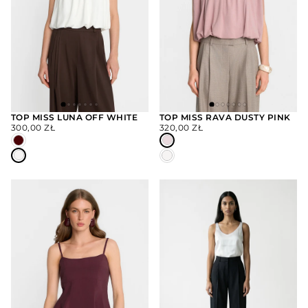
TOP MISS LUNA OFF WHITE
TOP MISS RAVA DUSTY PINK
CENA
CENA
300,00 ZŁ
320,00 ZŁ
WYBIERZ
WYBIERZ
REGULARNA
REGULARNA
OPCJE
OPCJE