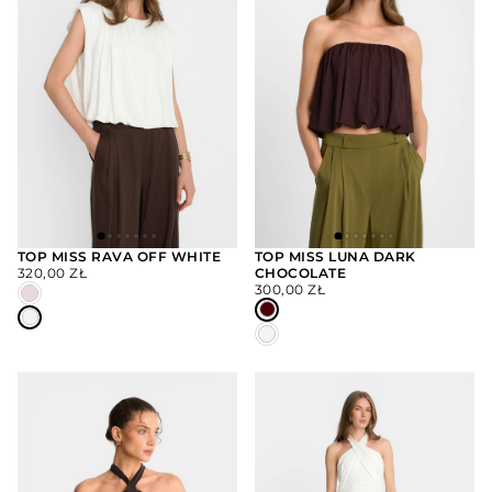
TOP MISS RAVA OFF WHITE
TOP MISS LUNA DARK
CENA
320,00 ZŁ
CHOCOLATE
WYBIERZ
WYBIERZ
REGULARNA
CENA
OPCJE
OPCJE
300,00 ZŁ
REGULARNA