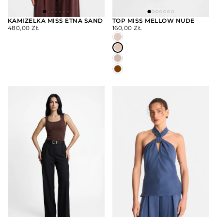
KAMIZELKA MISS ETNA SAND
TOP MISS MELLOW NUDE
CENA
CENA
480,00 ZŁ
160,00 ZŁ
WYBIERZ
WYBIERZ
REGULARNA
REGULARNA
OPCJE
OPCJE