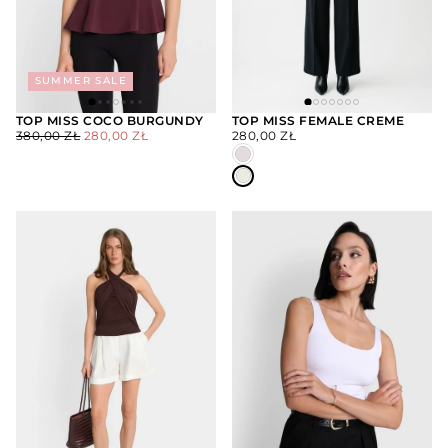
SUMMER SALE
TOP MISS COCO BURGUNDY
TOP MISS FEMALE CREME
CENA
CENA
CENA
380,00 ZŁ
280,00 ZŁ
280,00 ZŁ
WYBIERZ
WYBIERZ
REGULARNA
MINIMALNA
REGULARNA
OPCJE
OPCJE