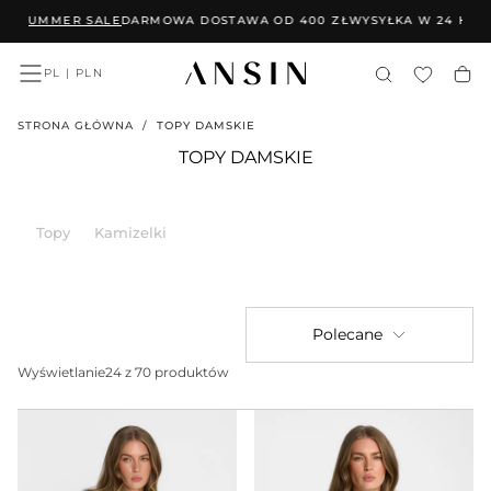
 SUMMER SALE
DARMOWA DOSTAWA OD 400 ZŁ
WYSYŁKA W 24 H
SPR
PRZEJDŹ
DO
TREŚCI
PL | PLN
STRONA GŁÓWNA
/
TOPY DAMSKIE
TOPY DAMSKIE
Topy
Kamizelki
Polecane
Wyświetlanie
24 z 70 produktów