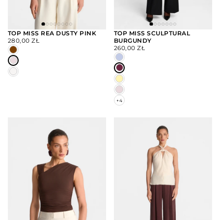
TOP MISS REA DUSTY PINK
TOP MISS SCULPTURAL
CENA
280,00 ZŁ
BURGUNDY
WYBIERZ
WYBIERZ
REGULARNA
CENA
OPCJE
OPCJE
260,00 ZŁ
REGULARNA
+4