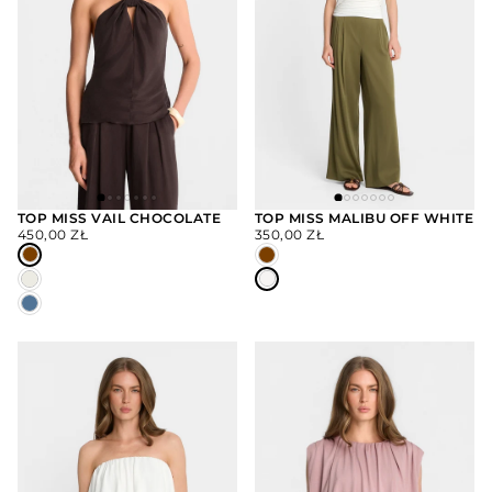
TOP MISS VAIL CHOCOLATE
TOP MISS MALIBU OFF WHITE
CENA
CENA
450,00 ZŁ
350,00 ZŁ
WYBIERZ
WYBIERZ
REGULARNA
REGULARNA
OPCJE
OPCJE