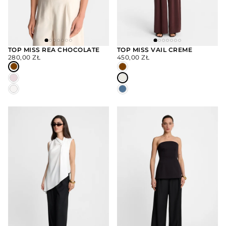
TOP MISS REA CHOCOLATE
TOP MISS VAIL CREME
CENA
CENA
280,00 ZŁ
450,00 ZŁ
WYBIERZ
WYBIERZ
REGULARNA
REGULARNA
OPCJE
OPCJE