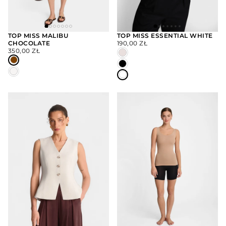
TOP MISS MALIBU
TOP MISS ESSENTIAL WHITE
CENA
CHOCOLATE
190,00 ZŁ
WYBIERZ
WYBIERZ
CENA
REGULARNA
OPCJE
OPCJE
350,00 ZŁ
REGULARNA