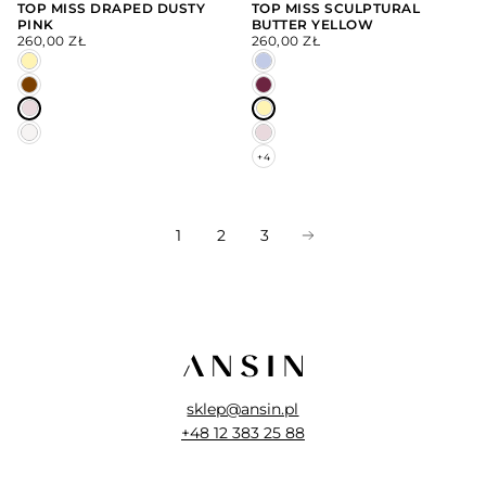
TOP MISS DRAPED DUSTY
TOP MISS SCULPTURAL
PINK
BUTTER YELLOW
WYBIERZ
WYBIERZ
CENA
CENA
OPCJE
OPCJE
260,00 ZŁ
260,00 ZŁ
REGULARNA
REGULARNA
+4
1
2
3
sklep@ansin.pl
+48 12 383 25 88