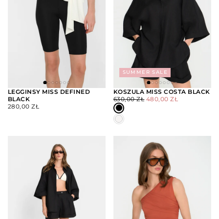
SUMMER SALE
LEGGINSY MISS DEFINED
KOSZULA MISS COSTA BLACK
CENA
CENA
BLACK
630,00 ZŁ
480,00 ZŁ
WYBIERZ
WYBIERZ
CENA
REGULARNA
MINIMALNA
OPCJE
OPCJE
280,00 ZŁ
REGULARNA