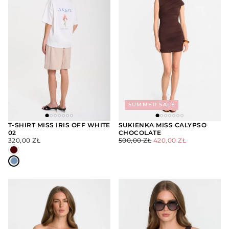
SUMMER SALE
T-SHIRT MISS IRIS OFF WHITE
SUKIENKA MISS CALYPSO
02
CHOCOLATE
WYBIERZ
WYBIERZ
CENA
CENA
CENA
OPCJE
OPCJE
320,00 ZŁ
500,00 ZŁ
420,00 ZŁ
REGULARNA
REGULARNA
MINIMALNA