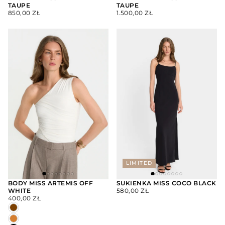
TAUPE
TAUPE
WYBIERZ
WYBIERZ
CENA
CENA
OPCJE
OPCJE
850,00 ZŁ
1.500,00 ZŁ
REGULARNA
REGULARNA
LIMITED
BODY MISS ARTEMIS OFF
SUKIENKA MISS COCO BLACK
CENA
WHITE
580,00 ZŁ
WYBIERZ
WYBIERZ
CENA
REGULARNA
OPCJE
OPCJE
400,00 ZŁ
REGULARNA