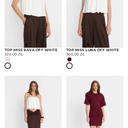
TOP MISS RAVA OFF WHITE
TOP MISS LUNA OFF WHITE
CENA
CENA
320,00 ZŁ
300,00 ZŁ
WYBIERZ
WYBIERZ
REGULARNA
REGULARNA
OPCJE
OPCJE