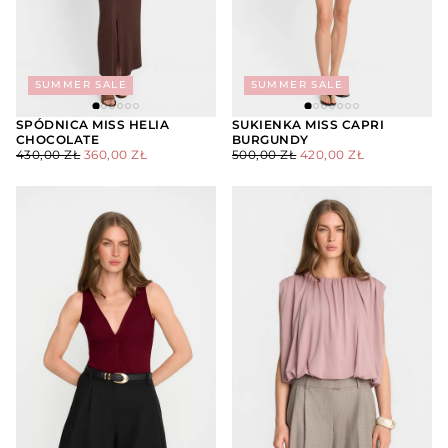
SUMMER SALE
SUMMER SALE
SPÓDNICA MISS HELIA
SUKIENKA MISS CAPRI
CHOCOLATE
BURGUNDY
WYBIERZ
WYBIERZ
CENA
CENA
CENA
CENA
OPCJE
OPCJE
430,00 ZŁ
360,00 ZŁ
500,00 ZŁ
420,00 ZŁ
REGULARNA
MINIMALNA
REGULARNA
MINIMALNA