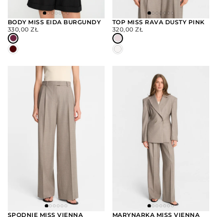
BODY MISS EIDA BURGUNDY
TOP MISS RAVA DUSTY PINK
CENA
CENA
330,00 ZŁ
320,00 ZŁ
WYBIERZ
WYBIERZ
REGULARNA
REGULARNA
OPCJE
OPCJE
SPODNIE MISS VIENNA
MARYNARKA MISS VIENNA