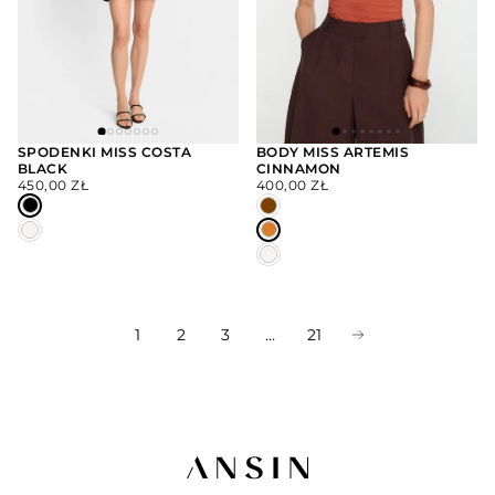
SPODENKI MISS COSTA
BODY MISS ARTEMIS
BLACK
CINNAMON
WYBIERZ
WYBIERZ
CENA
CENA
OPCJE
OPCJE
450,00 ZŁ
400,00 ZŁ
REGULARNA
REGULARNA
1
2
3
…
21