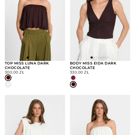
TOP MISS LUNA DARK
BODY MISS EIDA DARK
CHOCOLATE
CHOCOLATE
WYBIERZ
WYBIERZ
CENA
CENA
OPCJE
OPCJE
300,00 ZŁ
330,00 ZŁ
REGULARNA
REGULARNA