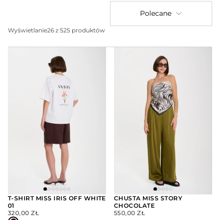
Polecane
Wyświetlanie
26 z 525 produktów
T-SHIRT MISS IRIS OFF WHITE
CHUSTA MISS STORY
01
CHOCOLATE
WYBIERZ
DODAJ
CENA
CENA
OPCJE
DO
320,00 ZŁ
550,00 ZŁ
KOSZYKA
REGULARNA
REGULARNA