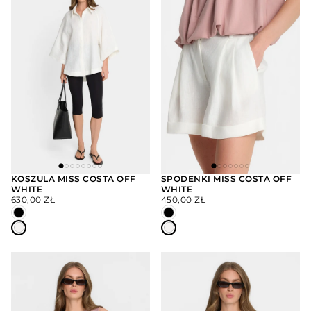
KOSZULA MISS COSTA OFF
SPODENKI MISS COSTA OFF
WHITE
WHITE
WYBIERZ
WYBIERZ
CENA
CENA
OPCJE
OPCJE
630,00 ZŁ
450,00 ZŁ
REGULARNA
REGULARNA