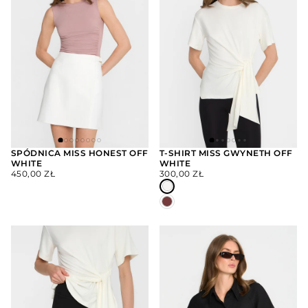
SPÓDNICA MISS HONEST OFF
T-SHIRT MISS GWYNETH OFF
WHITE
WHITE
WYBIERZ
WYBIERZ
CENA
CENA
OPCJE
OPCJE
450,00 ZŁ
300,00 ZŁ
REGULARNA
REGULARNA