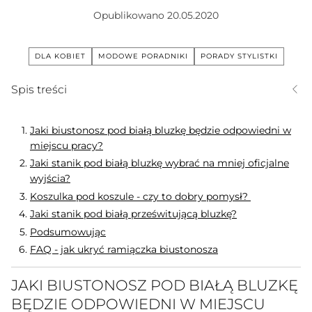
Opublikowano
20.05.2020
DLA KOBIET
MODOWE PORADNIKI
PORADY STYLISTKI
Spis treści
Jaki biustonosz pod białą bluzkę będzie odpowiedni w
miejscu pracy?
Jaki stanik pod białą bluzkę wybrać na mniej oficjalne
wyjścia?
Koszulka pod koszule - czy to dobry pomysł?
Jaki stanik pod białą prześwitującą bluzkę?
Podsumowując
FAQ - jak ukryć ramiączka biustonosza
JAKI BIUSTONOSZ POD BIAŁĄ BLUZKĘ
BĘDZIE ODPOWIEDNI W MIEJSCU