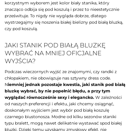
korzystnym wyborem jest kolor biały stanika, który
znacząco odbija się pod koszulą i przez to nieestetycznie
prześwituje. To nigdy nie wygląda dobrze, dlatego
wystrzegajmy się noszenia białej bielizny pod białą bluzką,
czy pod koszulą.
JAKI STANIK POD BIAŁĄ BLUZKĘ
WYBRAĆ NA MNIEJ OFICJALNE
WYJŚCIA?
Podczas wieczornych wyjść ze znajomymi, czy randki z
chłopakiem, nie obowiązuje nas sztywny dress code.
N
iemniej jednak pozostaje kwestia, jaki stanik pod białą
bluzkę wybrać, by nie popełnić błędu, a przy tym
wyglądać równocześnie sexy i elegancko.
W zależności
od naszych preferencji i efektu, jaki chcemy osiągnąć,
doskonałym wyjściem jest wybór pod białą koszulę
czarnego biustonosza. Modne od kilku sezonów staniki
typu bralett, mogą nawet delikatnie wystawać spod białej
bluzki. Dzięki temu uzyskamy zmysłowy efekt, nie