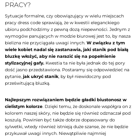
PRACY?
Sytuacje formalne, czy obowiązujący w wielu miejscach
pracy dress code sprawiają, że w kwestii eleganckiego
ubioru podchodzimy z pewną dozą niepewności. Jednym z
wymogów panujących w modzie biurowej jest to, by nasza
bielizna nie przyciągała uwagi innych.
W związku z tym
wiele kobiet nadal się zastanawia, jaki stanik pod białą
bluzkę włożyć, aby nie narazić się na popełnienie
stylizacyjnej gafy.
Kwestia ta nie była jednak do tej pory
dość jasno przedstawiona. Postaramy się odpowiedzieć na
pytanie,
jak ukryć stanik
, by był niewidoczny pod
prześwitującą bluzką.
Najlepszym rozwiązaniem będzie gładki biustonosz w
cielistym kolorze
. Dzięki temu, że doskonale współgra on z
kolorem naszej skóry, nie będzie się również odznaczał pod
koszulą. Powinien być także dobrze dopasowany do
sylwetki, wtedy również istnieją duże szanse, że nie będzie
przykuwał uwagi innych. Niewątpliwie najmniej