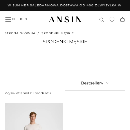
ŚCI W SUMMER SALE
DARMOWA DOSTAWA OD 400 ZŁ
WYSYŁKA W 24 
PRZEJDŹ
DO
TREŚCI
PL | PLN
STRONA GŁÓWNA
/
SPODENKI MĘSKIE
SPODENKI MĘSKIE
Bestsellery
Wyświetlanie
1 z 1 produktu