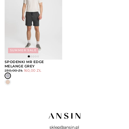
SUMMER SALE
SPODENKI MR EDGE
MELANGE GREY
WYBIERZ
CENA
CENA
OPCJE
230,00 ZŁ
160,00 ZŁ
REGULARNA
MINIMALNA
sklep@ansin.pl