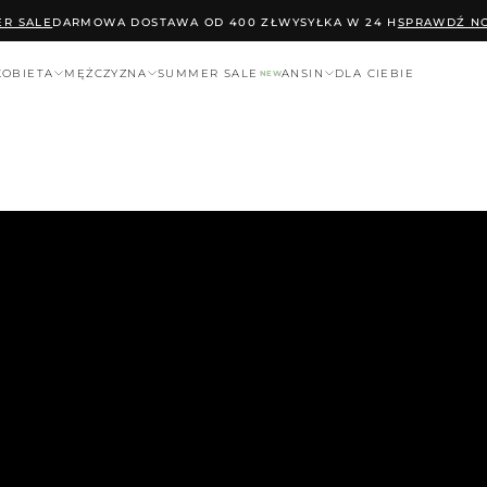
R SALE
DARMOWA DOSTAWA OD 400 ZŁ
WYSYŁKA W 24 H
SPRAWDŹ NO
KOBIETA
MĘŻCZYZNA
SUMMER SALE
ANSIN
DLA CIEBIE
NEW