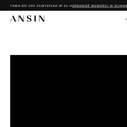
PRZEJDŹ
DOSTAWA OD 400 ZŁ
WYSYŁKA W 24 H
SPRAWDŹ NOWOŚCI W SUMME
DO
TREŚCI