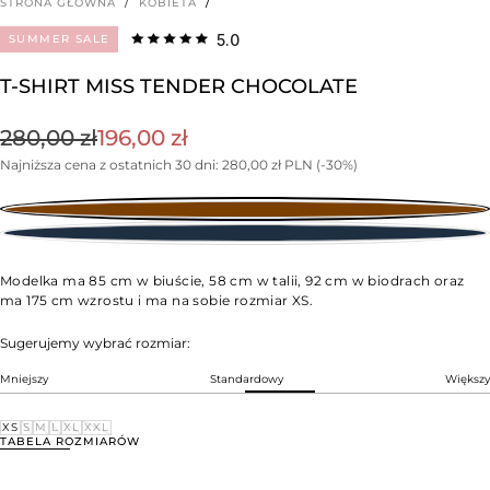
STRONA GŁÓWNA
/
KOBIETA
/
5.0
SUMMER SALE
T-SHIRT MISS TENDER CHOCOLATE
Cena
Cena
280,00 zł
196,00 zł
regularna
Najniższa cena z ostatnich 30 dni:
promocyjna
280,00 zł PLN
(-30%)
Modelka ma 85 cm w biuście, 58 cm w talii, 92 cm w biodrach oraz
ma 175 cm wzrostu i ma na sobie rozmiar XS.
Sugerujemy wybrać rozmiar:
Mniejszy
Standardowy
Większy
ROZMIAR
XS
XS
S
M
L
XL
XXL
WARIANT
WARIANT
WARIANT
WARIANT
WARIANT
WARIANT
TABELA ROZMIARÓW
WYPRZEDANY
WYPRZEDANY
WYPRZEDANY
WYPRZEDANY
WYPRZEDANY
WYPRZEDANY
LUB
LUB
LUB
LUB
LUB
LUB
NIEDOSTĘPNY
NIEDOSTĘPNY
NIEDOSTĘPNY
NIEDOSTĘPNY
NIEDOSTĘPNY
NIEDOSTĘPNY