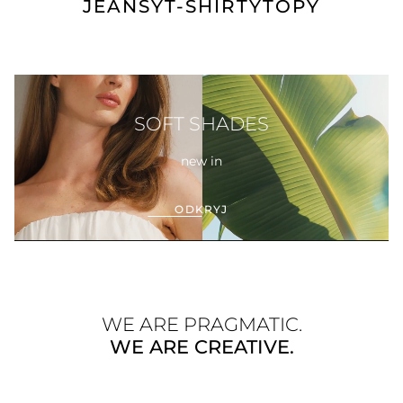
JEANSY
T-SHIRTY
TOPY
SOFT SHADES
new in
ODKRYJ
WE ARE PRAGMATIC.
WE ARE CREATIVE.