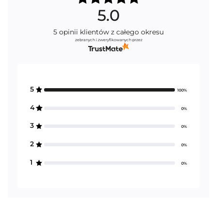
5.0
5
opinii klientów
z całego okresu
zebranych i zweryfikowanych przez
5
100%
4
0%
3
0%
2
0%
1
0%