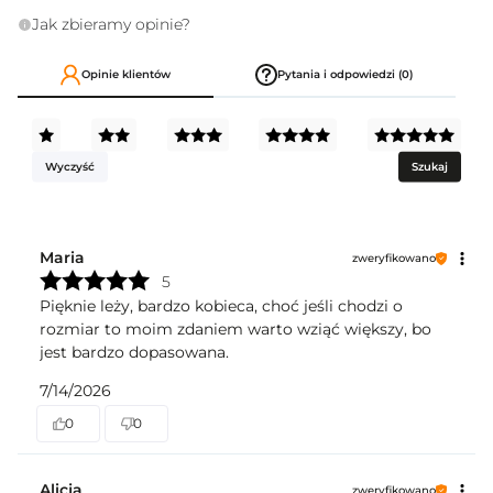
Jak zbieramy opinie?
Opinie klientów
Pytania i odpowiedzi (0)
Wyczyść
Szukaj
Maria
zweryfikowano
5
Pięknie leży, bardzo kobieca, choć jeśli chodzi o
rozmiar to moim zdaniem warto wziąć większy, bo
jest bardzo dopasowana.
7/14/2026
0
0
Alicja
zweryfikowano