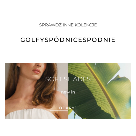
SPRAWDŹ INNE KOLEKCJE
GOLFY
SPÓDNICE
SPODNIE
SOFT SHADES
new in
ODKRYJ