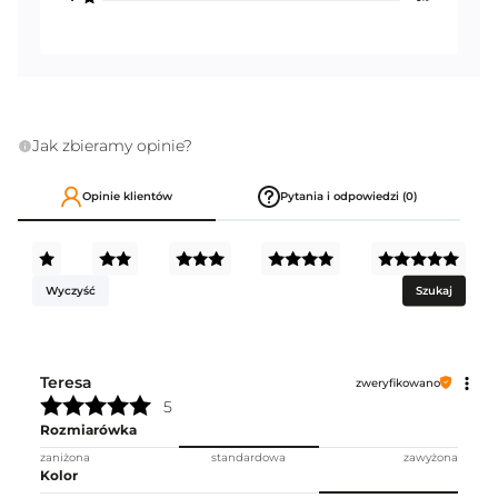
Jak zbieramy opinie?
Opinie klientów
Pytania i odpowiedzi (0)
Wyczyść
Szukaj
Teresa
zweryfikowano
5
Rozmiarówka
zaniżona
standardowa
zawyżona
Kolor