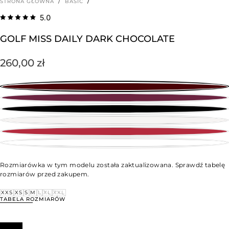
STRONA GŁÓWNA
/
BASIC
/
5.0
GOLF MISS DAILY DARK CHOCOLATE
Cena
260,00 zł
regularna
Rozmiarówka w tym modelu została zaktualizowana. Sprawdź tabelę
rozmiarów przed zakupem.
ROZMIAR
XXS
XXS
XS
S
M
L
XL
XXL
WARIANT
WARIANT
WARIANT
WARIANT
WARIANT
WARIANT
WARIANT
TABELA ROZMIARÓW
WYPRZEDANY
WYPRZEDANY
WYPRZEDANY
WYPRZEDANY
WYPRZEDANY
WYPRZEDANY
WYPRZEDANY
LUB
LUB
LUB
LUB
LUB
LUB
LUB
NIEDOSTĘPNY
NIEDOSTĘPNY
NIEDOSTĘPNY
NIEDOSTĘPNY
NIEDOSTĘPNY
NIEDOSTĘPNY
NIEDOSTĘPNY