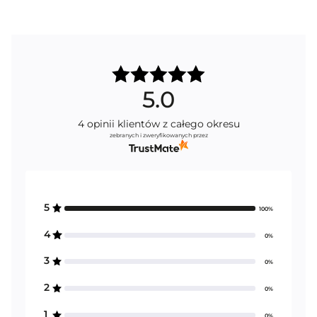
5.0
4
opinii klientów
z całego okresu
zebranych i zweryfikowanych przez
5
100%
4
0%
3
0%
2
0%
1
0%