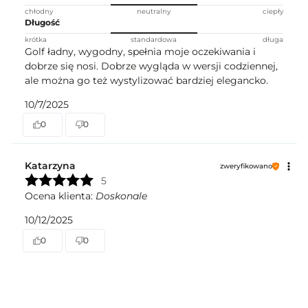
chłodny
neutralny
ciepły
Długość
krótka
standardowa
długa
Golf ładny, wygodny, spełnia moje oczekiwania i
dobrze się nosi. Dobrze wygląda w wersji codziennej,
ale można go też wystylizować bardziej elegancko.
10/7/2025
0
0
Katarzyna
zweryfikowano
5
Ocena klienta:
Doskonale
10/12/2025
0
0