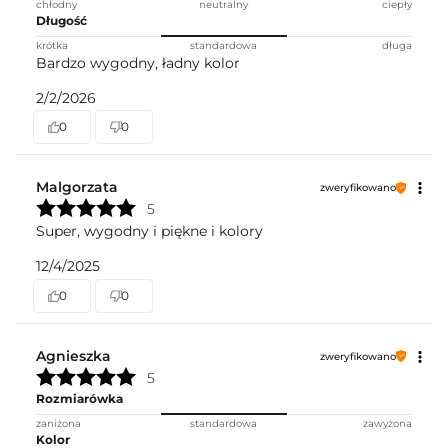
chłodny
neutralny
ciepły
Długość
krótka
standardowa
długa
Bardzo wygodny, ładny kolor
2/2/2026
0
0
Malgorzata
zweryfikowano
5
Super, wygodny i piękne i kolory
12/4/2025
0
0
Agnieszka
zweryfikowano
5
Rozmiarówka
zaniżona
standardowa
zawyżona
Kolor