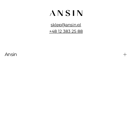
sklep@ansin.pl
+48 12 383 25 88
Ansin
Obsługa klienta
Formy dostawy
Formy płatności
Zwroty
Reklamacje
FAQ
Regulamin
Regulamin newsletter