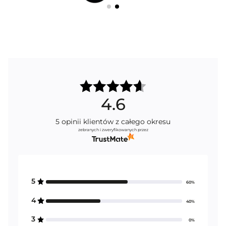
4.6
5
opinii klientów
z całego okresu
zebranych i zweryfikowanych przez
5
60%
4
40%
3
0%