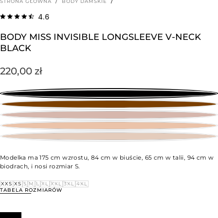
STRONA GŁÓWNA
/
BODY DAMSKIE
/
4.6
BODY MISS INVISIBLE LONGSLEEVE V-NECK
BLACK
Cena
220,00 zł
regularna
Modelka ma 175 cm wzrostu, 84 cm w biuście, 65 cm w talii, 94 cm w
biodrach, i nosi rozmiar S.
ROZMIAR
XXS
XXS
XS
S
M
L
XL
XXL
3XL
4XL
WARIANT
WARIANT
WARIANT
WARIANT
WARIANT
WARIANT
WARIANT
WARIANT
WARIANT
TABELA ROZMIARÓW
WYPRZEDANY
WYPRZEDANY
WYPRZEDANY
WYPRZEDANY
WYPRZEDANY
WYPRZEDANY
WYPRZEDANY
WYPRZEDANY
WYPRZEDANY
LUB
LUB
LUB
LUB
LUB
LUB
LUB
LUB
LUB
NIEDOSTĘPNY
NIEDOSTĘPNY
NIEDOSTĘPNY
NIEDOSTĘPNY
NIEDOSTĘPNY
NIEDOSTĘPNY
NIEDOSTĘPNY
NIEDOSTĘPNY
NIEDOSTĘPNY