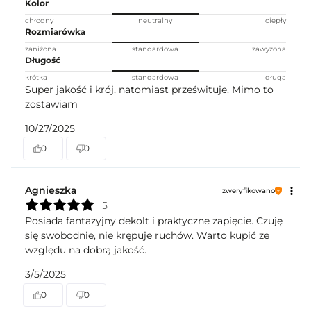
Kolor
chłodny
neutralny
ciepły
Rozmiarówka
zaniżona
standardowa
zawyżona
Długość
krótka
standardowa
długa
Super jakość i krój, natomiast prześwituje. Mimo to
zostawiam
10/27/2025
0
0
Agnieszka
zweryfikowano
5
Posiada fantazyjny dekolt i praktyczne zapięcie. Czuję
się swobodnie, nie krępuje ruchów. Warto kupić ze
względu na dobrą jakość.
3/5/2025
0
0