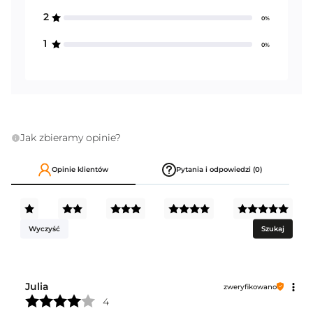
2
0%
1
0%
Jak zbieramy opinie?
Opinie klientów
Pytania i odpowiedzi (0)
Wyczyść
Szukaj
Julia
zweryfikowano
4