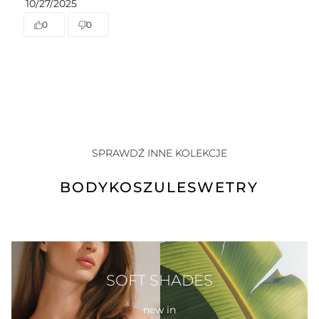
10/27/2025
0
0
SPRAWDŹ INNE KOLEKCJE
BODY
KOSZULE
SWETRY
SOFT SHADES
new in